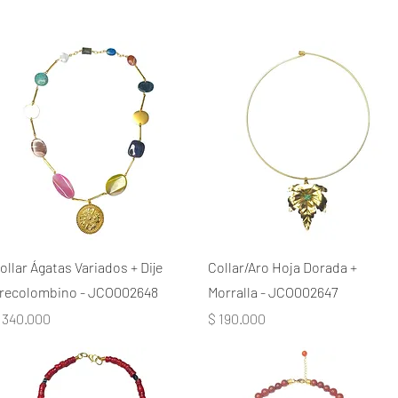
ollar Ágatas Variados + Dije
Collar/Aro Hoja Dorada +
recolombino - JCO002648
Morralla - JCO002647
recio
Precio
 340.000
$ 190.000