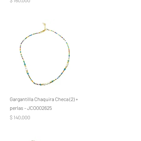
$ 160.000
Gargantilla Chaquira Checa (2) +
perlas - JCO002625
Precio
$ 140.000