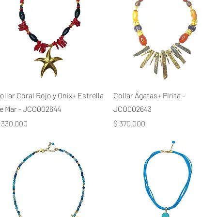
ollar Coral Rojo y Onix+ Estrella
Collar Ágatas+ Pirita -
e Mar - JCO002644
JCO002643
recio
Precio
 330.000
$ 370.000