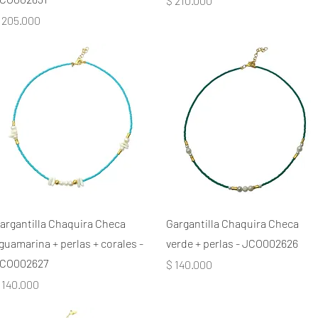
$ 210.000
recio
 205.000
argantilla Chaquira Checa
Gargantilla Chaquira Checa
guamarina + perlas + corales -
verde + perlas - JCO002626
CO002627
Precio
$ 140.000
recio
 140.000