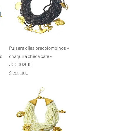
Pulsera dijes precolombinos +
os
chaquira checa café -
JCO002618
Precio
$ 255.000