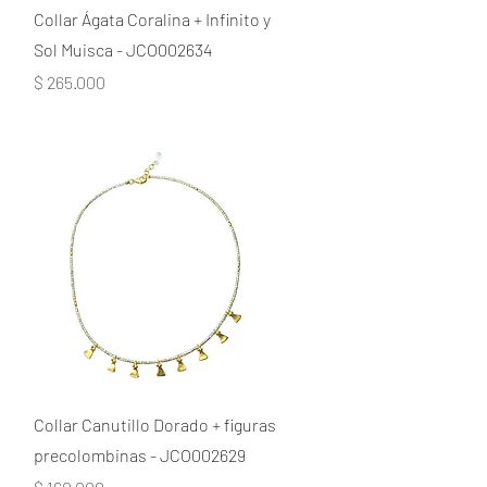
Collar Ágata Coralina + Infinito y
Sol Muisca - JCO002634
Precio
$ 265.000
Collar Canutillo Dorado + figuras
precolombinas - JCO002629
Precio