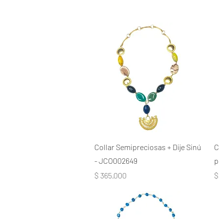
Collar Semipreciosas + Dije Sinú
C
- JCO002649
p
Precio
P
$ 365.000
$