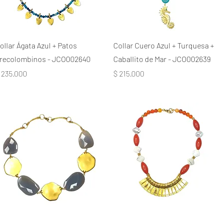
ollar Ágata Azul + Patos
Collar Cuero Azul + Turquesa +
recolombinos - JCO002640
Caballito de Mar - JCO002639
recio
Precio
 235.000
$ 215.000