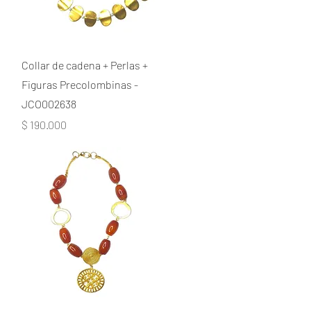
Collar de cadena + Perlas +
Figuras Precolombinas -
JCO002638
Precio
$ 190.000