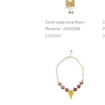
Collar Largo Coral Rojo +
C
Mariposa - JCO002641
P
Precio
P
$ 225.000
$