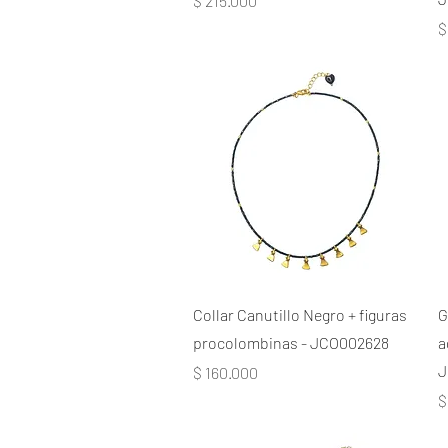
$ 215.000
P
$
Collar Canutillo Negro + figuras
G
procolombinas - JCO002628
a
J
Precio
$ 160.000
P
$