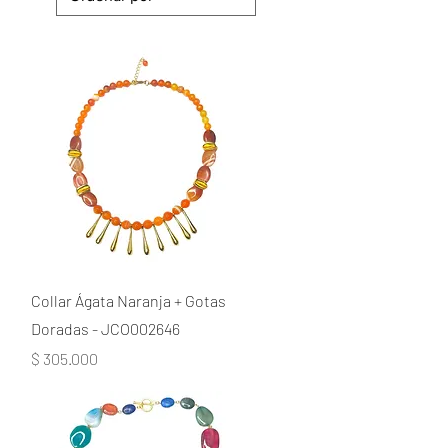
Collar Ágata Naranja + Gotas
Doradas - JCO002646
Precio
$ 305.000