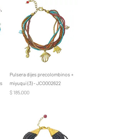
Pulsera dijes precolombinos +
os
miyuqui (3) - JCO002622
Precio
$ 185.000