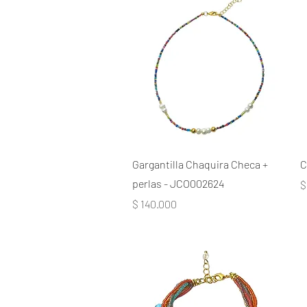
Gargantilla Chaquira Checa +
C
perlas - JCO002624
P
$
Precio
$ 140.000