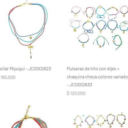
ollar Miyuqui - JCO002623
Pulseras de hilo con dijes +
chaquira checa colores variad
recio
 165.000
- JCO002633
Precio
$ 120.000