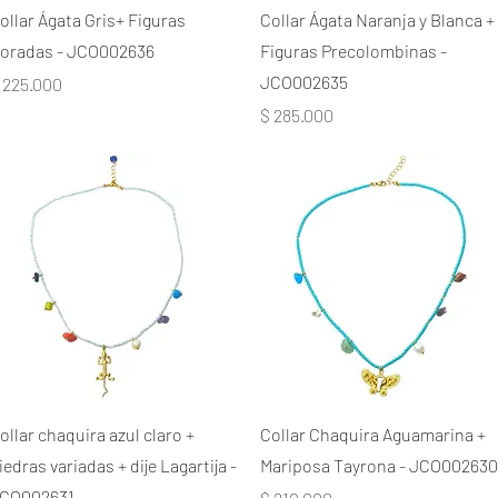
ollar Ágata Gris+ Figuras
Collar Ágata Naranja y Blanca +
oradas - JCO002636
Figuras Precolombinas -
JCO002635
recio
 225.000
Precio
$ 285.000
ollar chaquira azul claro +
Collar Chaquira Aguamarina +
iedras variadas + dije Lagartija -
Mariposa Tayrona - JCO002630
CO002631
Precio