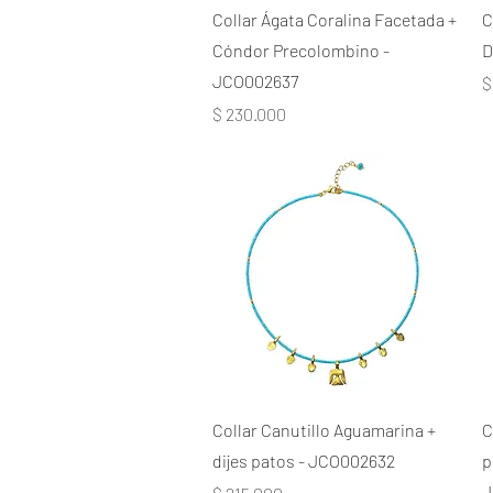
Collar Ágata Coralina Facetada +
C
Cóndor Precolombino -
D
JCO002637
P
$
Precio
$ 230.000
Collar Canutillo Aguamarina +
C
dijes patos - JCO002632
p
J
Precio