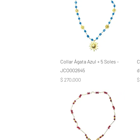
Collar Ágata Azul + 5 Soles -
C
JCO002645
d
Precio
P
$ 270.000
$