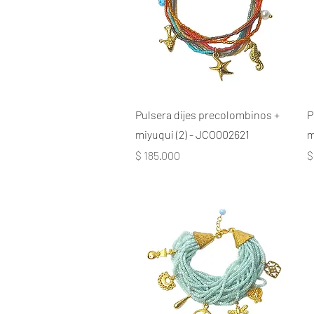
Pulsera dijes precolombinos +
P
miyuqui (2) - JCO002621
m
Precio
P
$ 185.000
$