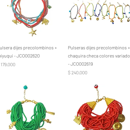
ulsera dijes precolombinos +
Pulseras dijes precolombinos +
iyuqui - JCO002620
chaquira checa colores variad
- JCO002619
recio
 179.000
Precio
$ 240.000