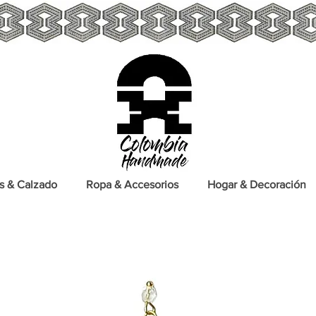
s & Calzado
Ropa & Accesorios
Hogar & Decoración