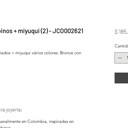
inos + miyuqui (2) - JCO002621
$ 185
Cantid
riados + miyuqui vários colores. Bronce con
ra joyería:
esanalmente en Colombia, inspiradas en
mbinas.