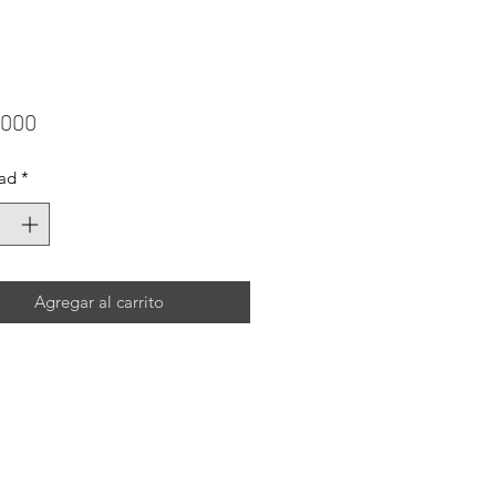
Precio
.000
ad
*
Agregar al carrito