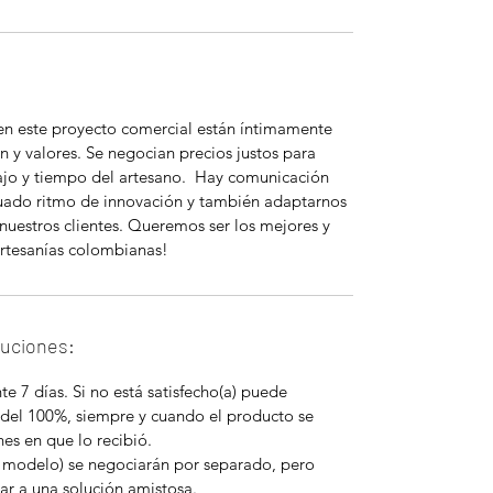
 en este proyecto comercial están íntimamente
n y valores. Se negocian precios justos para
bajo y tiempo del artesano. Hay comunicación
uado ritmo de innovación y también adaptarnos
nuestros clientes. Queremos ser los mejores y
rtesanías colombianas!
luciones:
e 7 días. Si no está satisfecho(a) puede
 del 100%, siempre y cuando el producto se
es en que lo recibió.
 modelo) se negociarán por separado, pero
ar a una solución amistosa.