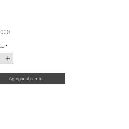
Precio
.000
ad
*
Agregar al carrito