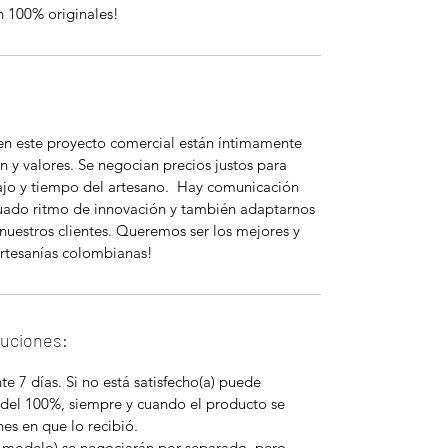
n 100% originales!
 en este proyecto comercial están íntimamente
n y valores. Se negocian precios justos para
bajo y tiempo del artesano. Hay comunicación
uado ritmo de innovación y también adaptarnos
nuestros clientes. Queremos ser los mejores y
rtesanías colombianas!
luciones:
e 7 días. Si no está satisfecho(a) puede
 del 100%, siempre y cuando el producto se
es en que lo recibió.
 modelo) se negociarán por separado, pero