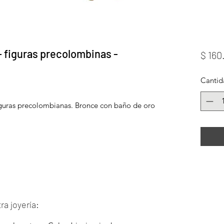
 + figuras precolombinas -
$ 160
Cantid
figuras precolombianas. Bronce con baño de oro
ra joyería: