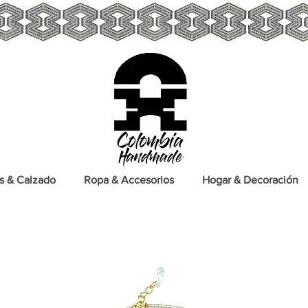
s & Calzado
Ropa & Accesorios
Hogar & Decoración