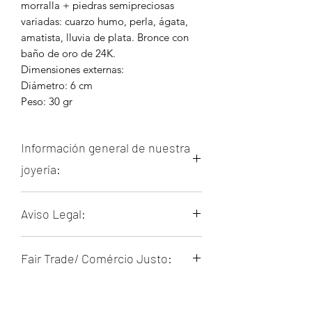
morralla + piedras semipreciosas
variadas: cuarzo humo, perla, ágata,
amatista, lluvia de plata. Bronce con
baño de oro de 24K.
Dimensiones externas:
Diámetro: 6 cm
Peso: 30 gr
Información general de nuestra
joyería:
Piezas diseñadas y realizadas
Aviso Legal:
artesanalmente en Colombia,
inspiradas en diversas tribus y culturas
Nuestros productos son artesanales y
precolombinas.
Fair Trade/ Comércio Justo:
pueden presentar pequeñas
Nuestro metal base es bronce con
irregularidades o variaciones de color.
baño de oro de 24 quilates. Los
Todos los artesanos involucrados en
Estas no son fallas, sino parte del
cambios de diseños, piedras y metales
Política de Cambios y/o
este proyecto comercial
proceso artesanal que convierte cada
se pueden negociar por separado.