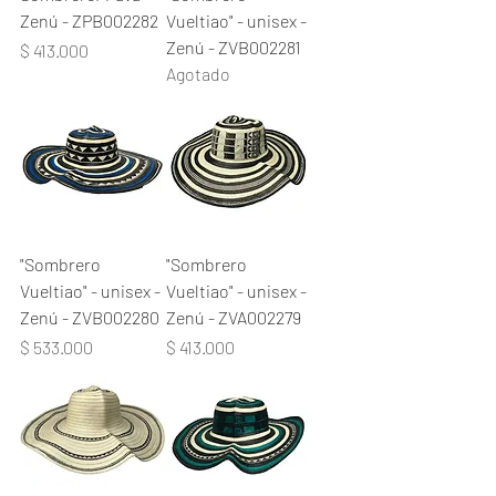
Zenú - ZPB002282
Vueltiao" - unisex -
Zenú - ZVB002281
Precio
$ 413.000
Agotado
"Sombrero
"Sombrero
Vueltiao" - unisex -
Vueltiao" - unisex -
Zenú - ZVB002280
Zenú - ZVA002279
Precio
Precio
$ 533.000
$ 413.000