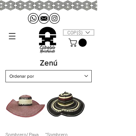
COP ($)
Zenú
Sombrero/ Pava
"Sombrero