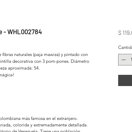
e - WHL002784
$ 119
Cantid
ibras naturales (paja mawiza) y pintado con
 cintilla decorativa con 3 pom-pones. Diámetro
abeza aproximada: 54.
 mágica!
 colombiana más famosa en el extranjero.
ariada, colorida y extremadamente detallada.
itorio de Venezuela. Tiene una población