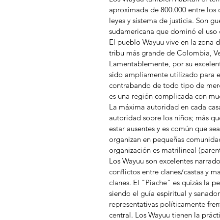
aproximada de 800.000 entre los d
leyes y sistema de justicia. Son gu
sudamericana que dominó el uso d
El pueblo Wayuu vive en la zona d
tribu más grande de Colombia, Ve
Lamentablemente, por su excelente
sido ampliamente utilizado para e
contrabando de todo tipo de merca
es una región complicada con mu
La máxima autoridad en cada casa
autoridad sobre los niños; más qu
estar ausentes y es común que sea
organizan en pequeñas comunidad
organización es matrilineal (paren
Los Wayuu son excelentes narrador
conflictos entre clanes/castas y m
clanes. El "Piache" es quizás la 
siendo el guía espiritual y sanado
representativas políticamente fre
central. Los Wayuu tienen la prác