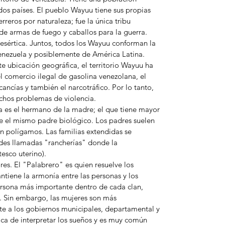
os países. El pueblo Wayuu tiene sus propias
erreros por naturaleza; fue la única tribu
e armas de fuego y caballos para la guerra.
esértica. Juntos, todos los Wayuu conforman la
nezuela y posiblemente de América Latina.
 ubicación geográfica, el territorio Wayuu ha
l comercio ilegal de gasolina venezolana, el
ncías y también el narcotráfico. Por lo tanto,
chos problemas de violencia.
 es el hermano de la madre; el que tiene mayor
e el mismo padre biológico. Los padres suelen
n polígamos. Las familias extendidas se
es llamadas "rancherías" donde la
tesco uterino).
es. El "Palabrero" es quien resuelve los
antiene la armonía entre las personas y los
persona más importante dentro de cada clan,
r. Sin embargo, las mujeres son más
nte a los gobiernos municipales, departamental y
tica de interpretar los sueños y es muy común