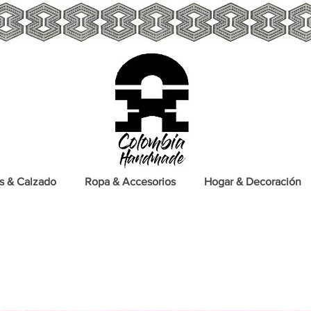
s & Calzado
Ropa & Accesorios
Hogar & Decoración