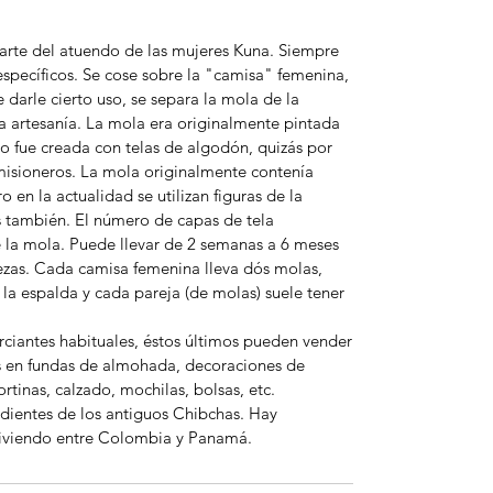
arte del atuendo de las mujeres Kuna. Siempre
specíficos. Se cose sobre la "camisa" femenina,
darle cierto uso, se separa la mola de la
a artesanía. La mola era originalmente pintada
go fue creada con telas de algodón, quizás por
misioneros. La mola originalmente contenía
o en la actualidad se utilizan figuras de la
s también. El número de capas de tela
 la mola. Puede llevar de 2 semanas a 6 meses
ezas. Cada camisa femenina lleva dós molas,
 la espalda y cada pareja (de molas) suele tener
ciantes habituales, éstos últimos pueden vender
as en fundas de almohada, decoraciones de
rtinas, calzado, mochilas, bolsas, etc.
dientes de los antiguos Chibchas. Hay
iviendo entre Colombia y Panamá.