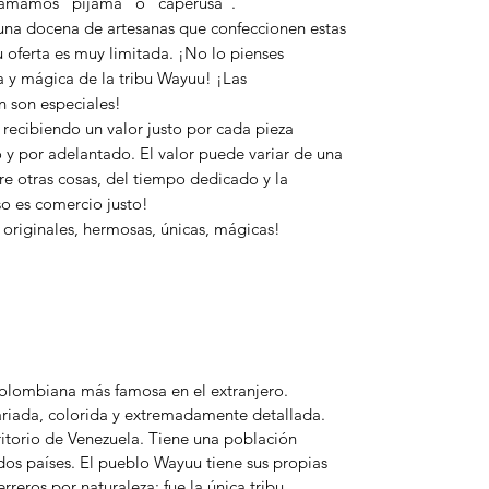
llamamos "pijama" o "caperusa".
 una docena de artesanas que confeccionen estas
u oferta es muy limitada. ¡No lo pienses
a y mágica de la tribu Wayuu! ¡Las
 son especiales!
 recibiendo un valor justo por cada pieza
o y por adelantado. El valor puede variar de una
re otras cosas, del tiempo dedicado y la
so es comercio justo!
originales, hermosas, únicas, mágicas!
 colombiana más famosa en el extranjero.
ariada, colorida y extremadamente detallada.
itorio de Venezuela. Tiene una población
os países. El pueblo Wayuu tiene sus propias
erreros por naturaleza; fue la única tribu