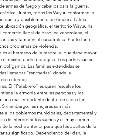
e armas de fuego y caballos para la guerra.
esértica. Juntos, todos los Wayuu conforman la
nezuela y posiblemente de América Latina.
 ubicación geográfica, el territorio Wayuu ha
l comercio ilegal de gasolina venezolana, el
ncías y también el narcotráfico. Por lo tanto,
chos problemas de violencia.
 es el hermano de la madre; el que tiene mayor
e el mismo padre biológico. Los padres suelen
n polígamos. Las familias extendidas se
es llamadas "rancherías" donde la
tesco uterino).
es. El "Palabrero" es quien resuelve los
antiene la armonía entre las personas y los
persona más importante dentro de cada clan,
r. Sin embargo, las mujeres son más
nte a los gobiernos municipales, departamental y
tica de interpretar los sueños y es muy común
 de la noche anterior para que los adultos de la
tar su significado. Dependiendo del clan, la