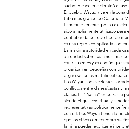
sudamericana que dominó el uso d
El pueblo Wayuu vive en la zona d
tribu más grande de Colombia, Ve
Lamentablemente, por su excelente
sido ampliamente utilizado para e
contrabando de todo tipo de merca
es una región complicada con mu
La máxima autoridad en cada casa
autoridad sobre los niños; más qu
estar ausentes y es común que sea
organizan en pequeñas comunidad
organización es matrilineal (paren
Los Wayuu son excelentes narrador
conflictos entre clanes/castas y m
clanes. El "Piache" es quizás la 
siendo el guía espiritual y sanado
representativas políticamente fre
central. Los Wayuu tienen la prác
que los niños comenten sus sueños
familia puedan explicar e interpre