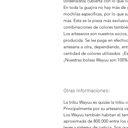
(ordenados) cubierta con lo que 
En toda la guajira no hay más de
mochilas específicas, por lo que s
más. Esta es la pieza más exclusiv
combinaciones de colores también
Los artesanos son nuestros socios,
producida. Se les paga en efectiv
artesana a otra, dependiendo, ent
cantidad de colores utilizados. ¡E
¡Nuestras bolsas Wayuu son 100% 
Otras Informaciones:
La tribu Wayuu es quizás la tribu
Principalmente por su artesanía v
Los Wayuu también habitan el terr
aproximada de 800.000 entre los d
leyes y sistema de justicia. Son gu