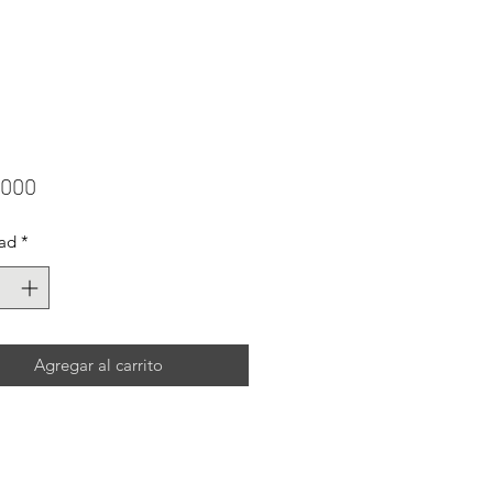
Precio
.000
ad
*
Agregar al carrito