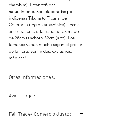
chambira). Están teñidas
naturalmente. Son elaboradas por
indígenas Tikuna (o Ticuna) de
Colombia (región amazónica). Técnica
ancestral única. Tamaño aproximado
de 28cm (ancho) x 32cm (alto). Los
tamaños varían mucho según el grosor
de la fibra. Son lindas, exclusivas,
mágicas!
Otras Informaciones:
Chambira = (fibra natural). Viene de
Aviso Legal:
la "Palma de Chambira" (Astrocaryum
chambira). En algunos lugares también
Nuestros productos son artesanales y
la llaman "fibra de tucum".
Fair Trade/ Comercio Justo:
pueden presentar pequeñas
Los tikuna son numerosas
irregularidades o variaciones de color.
comunidades indígenas en la cuenca
Todos los artesanos involucrados en
Estas no son fallas, sino parte del
del río Amazonas. Viven en 3 países: