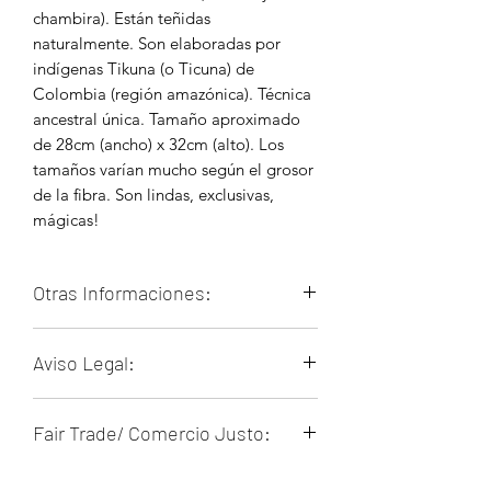
chambira). Están teñidas
naturalmente. Son elaboradas por
indígenas Tikuna (o Ticuna) de
Colombia (región amazónica). Técnica
ancestral única. Tamaño aproximado
de 28cm (ancho) x 32cm (alto). Los
tamaños varían mucho según el grosor
de la fibra. Son lindas, exclusivas,
mágicas!
Otras Informaciones:
Chambira = (fibra natural). Viene de
Aviso Legal:
la "Palma de Chambira" (Astrocaryum
chambira). En algunos lugares también
Nuestros productos son artesanales y
la llaman "fibra de tucum".
Fair Trade/ Comercio Justo:
pueden presentar pequeñas
Los tikuna son numerosas
irregularidades o variaciones de color.
comunidades indígenas en la cuenca
Todos los artesanos involucrados en
Estas no son fallas, sino parte del
del río Amazonas. Viven en 3 países: