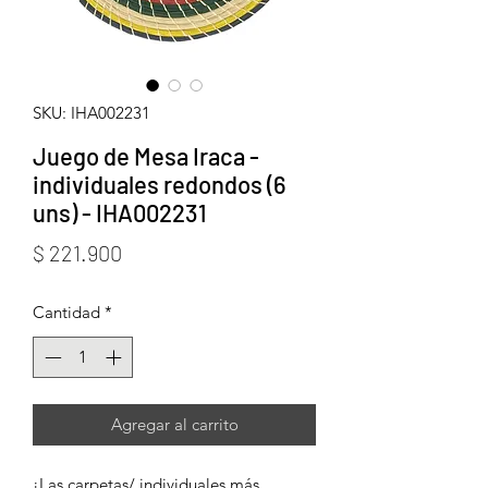
SKU: IHA002231
Juego de Mesa Iraca -
individuales redondos (6
uns) - IHA002231
Precio
$ 221.900
Cantidad
*
Agregar al carrito
¡Las carpetas/ individuales más