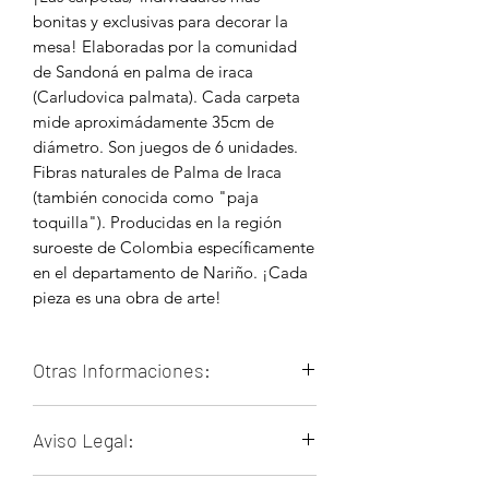
bonitas y exclusivas para decorar la
mesa! Elaboradas por la comunidad
de Sandoná en palma de iraca
(Carludovica palmata). Cada carpeta
mide aproximádamente 35cm de
diámetro. Son juegos de 6 unidades.
Fibras naturales de Palma de Iraca
(también conocida como "paja
toquilla"). Producidas en la región
suroeste de Colombia específicamente
en el departamento de Nariño. ¡Cada
pieza es una obra de arte!
Otras Informaciones:
La comunidad de Sandoná (Nariño)
Aviso Legal:
elabora diversas piezas majestuosas
principalmente usando la palma de
Nuestros productos son artesanales y
iraca (
Carludovica palmata
) como