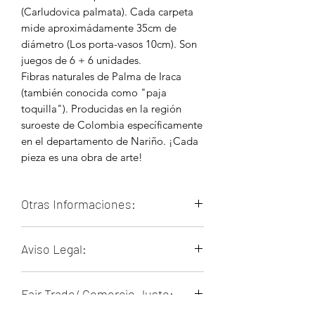
(Carludovica palmata). Cada carpeta
mide aproximádamente 35cm de
diámetro (Los porta-vasos 10cm). Son
juegos de 6 + 6 unidades.
Fibras naturales de Palma de Iraca
(también conocida como "paja
toquilla"). Producidas en la región
suroeste de Colombia específicamente
en el departamento de Nariño. ¡Cada
pieza es una obra de arte!
Otras Informaciones:
La comunidad de Sandoná (Nariño)
Aviso Legal:
elabora diversas piezas majestuosas
principalmente usando la palma de
Nuestros productos son artesanales y
iraca (
Carludovica palmata
) como
Fair Trade/ Comercio Justo:
pueden presentar pequeñas
materia prima. También son altamente
irregularidades o variaciones de color.
especializados en el manejo de