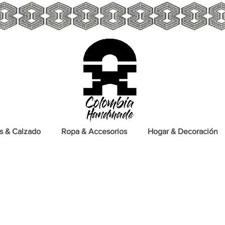
s & Calzado
Ropa & Accesorios
Hogar & Decoración