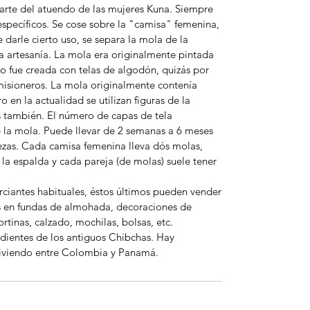
arte del atuendo de las mujeres Kuna. Siempre
specíficos. Se cose sobre la "camisa" femenina,
darle cierto uso, se separa la mola de la
a artesanía. La mola era originalmente pintada
go fue creada con telas de algodón, quizás por
misioneros. La mola originalmente contenía
o en la actualidad se utilizan figuras de la
s también. El número de capas de tela
 la mola. Puede llevar de 2 semanas a 6 meses
ezas. Cada camisa femenina lleva dós molas,
 la espalda y cada pareja (de molas) suele tener
ciantes habituales, éstos últimos pueden vender
as en fundas de almohada, decoraciones de
rtinas, calzado, mochilas, bolsas, etc.
dientes de los antiguos Chibchas. Hay
iviendo entre Colombia y Panamá.