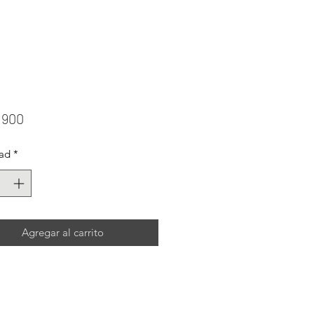
Precio
.900
ad
*
Agregar al carrito