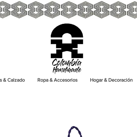
s & Calzado
Ropa & Accesorios
Hogar & Decoración