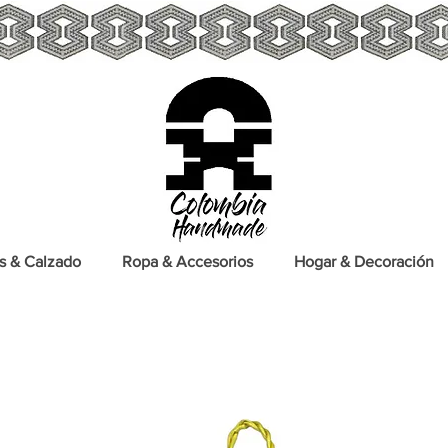
s & Calzado
Ropa & Accesorios
Hogar & Decoración