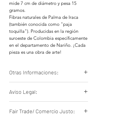
mide 7 cm de diámetro y pesa 15
gramos.
Fibras naturales de Palma de Iraca
(también conocida como "paja
toquilla"). Producidas en la región
suroeste de Colombia específicamente
en el departamento de Nariño. ¡Cada
pieza es una obra de arte!
Otras Informaciones:
La comunidad de Sandoná (Nariño)
Aviso Legal:
elabora diversas piezas majestuosas
principalmente usando la palma de
Nuestros productos son artesanales y
iraca (
Carludovica palmata
) como
Fair Trade/ Comercio Justo:
pueden presentar pequeñas
materia prima. También son altamente
irregularidades o variaciones de color.
especializados en el manejo de
Todos los artesanos involucrados en
Estas no son fallas, sino parte del
diseños y colores. Tejen sombreros,
Política de Cambios y/o
este proyecto comercial
proceso artesanal que convierte cada
bolsos, carpetas, aretes, y muchos